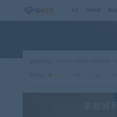
首页
亲测资源
网站
分类筛选
请在后台-主题设置-分类页筛选-
价格
全部
免费
付费
苍