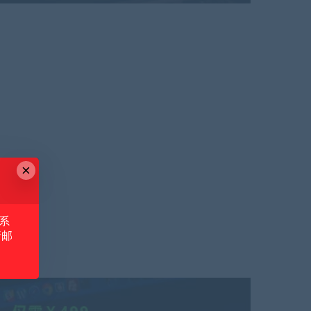
×
系
请邮