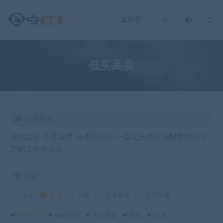
登录
低买高卖
分类筛选
请在后台-主题设置-分类页筛选-一级主分类筛选配置和排序
您的主分类筛选
价格
全部
免费
付费
苍穹免费
苍穹优惠
发布日期
修改时间
评论数量
随机
热度