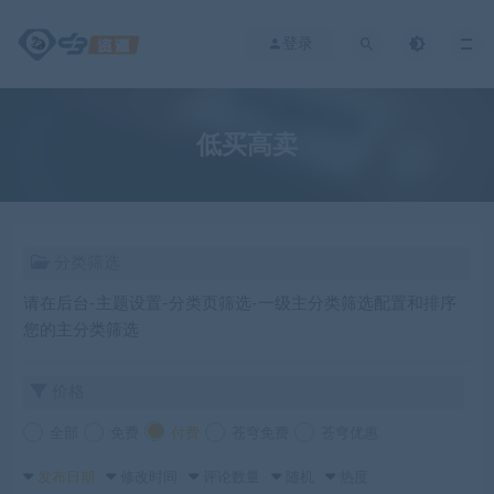
登录
低买高卖
分类筛选
请在后台-主题设置-分类页筛选-一级主分类筛选配置和排序
您的主分类筛选
价格
全部
免费
付费
苍穹免费
苍穹优惠
发布日期
修改时间
评论数量
随机
热度