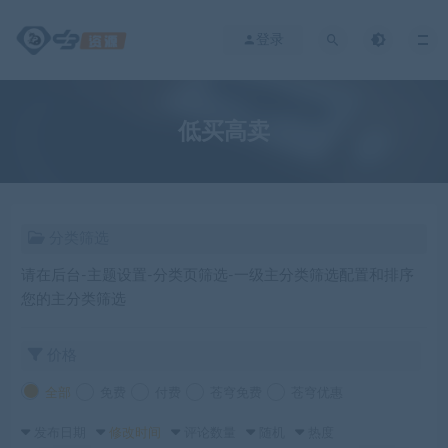
登录
低买高卖
分类筛选
请在后台-主题设置-分类页筛选-一级主分类筛选配置和排序
您的主分类筛选
价格
全部
免费
付费
苍穹免费
苍穹优惠
发布日期
修改时间
评论数量
随机
热度