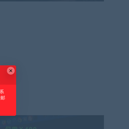
×
系
请邮