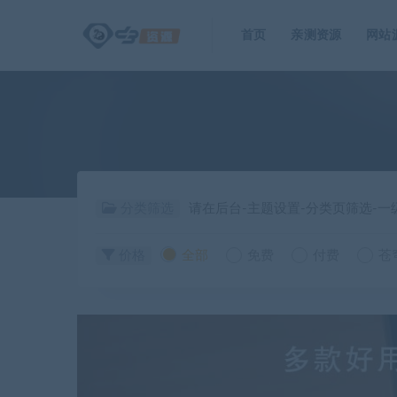
首页
亲测资源
网站
分类筛选
请在后台-主题设置-分类页筛选-
价格
全部
免费
付费
苍