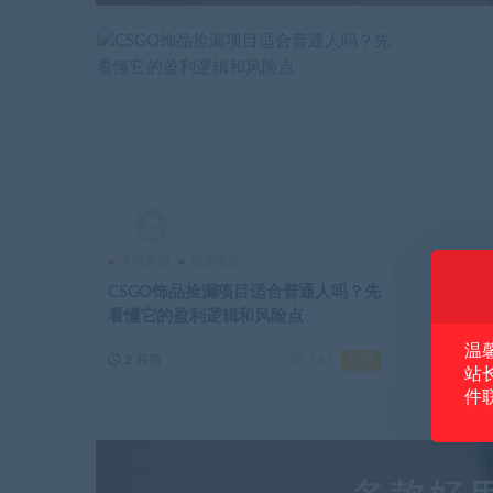
亲测资源
创业项目
CSGO饰品捡漏项目适合普通人吗？先
看懂它的盈利逻辑和风险点
温
免费
2 月前
163
站
件