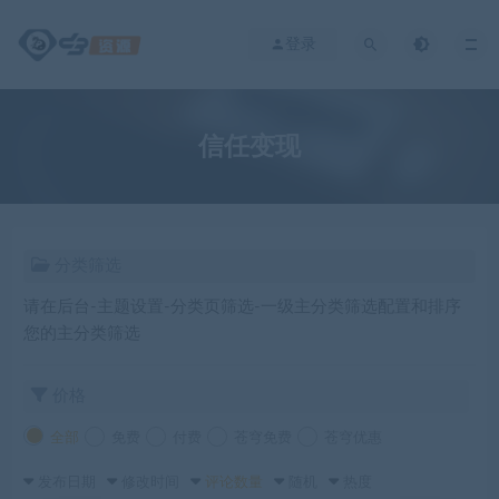
登录
信任变现
分类筛选
请在后台-主题设置-分类页筛选-一级主分类筛选配置和排序
您的主分类筛选
价格
全部
免费
付费
苍穹免费
苍穹优惠
发布日期
修改时间
评论数量
随机
热度