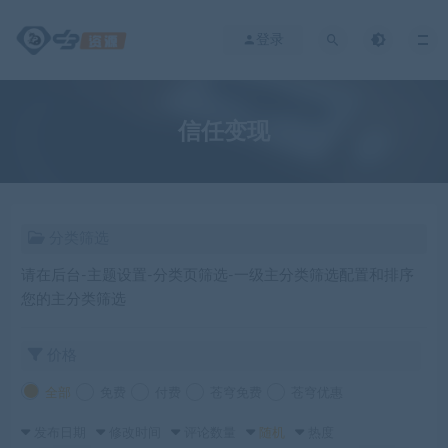
登录
信任变现
分类筛选
请在后台-主题设置-分类页筛选-一级主分类筛选配置和排序
您的主分类筛选
价格
全部
免费
付费
苍穹免费
苍穹优惠
发布日期
修改时间
评论数量
随机
热度