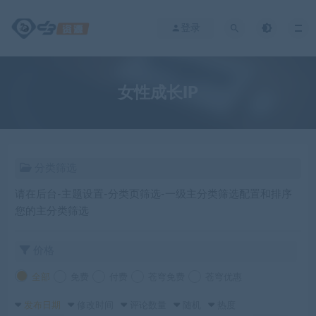
登录
女性成长IP
分类筛选
请在后台-主题设置-分类页筛选-一级主分类筛选配置和排序
您的主分类筛选
价格
全部
免费
付费
苍穹免费
苍穹优惠
发布日期
修改时间
评论数量
随机
热度