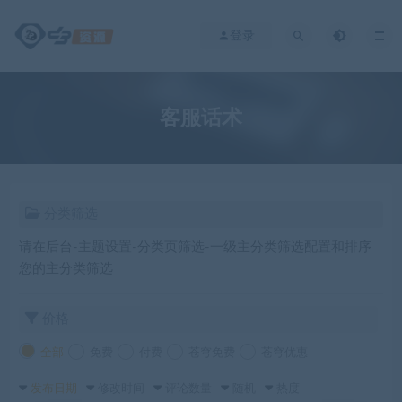
登录
客服话术
分类筛选
请在后台-主题设置-分类页筛选-一级主分类筛选配置和排序
您的主分类筛选
价格
全部
免费
付费
苍穹免费
苍穹优惠
发布日期
修改时间
评论数量
随机
热度