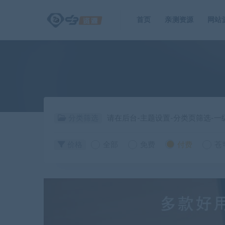
首页
亲测资源
网站
分类筛选
请在后台-主题设置-分类页筛选-
价格
全部
免费
付费
苍