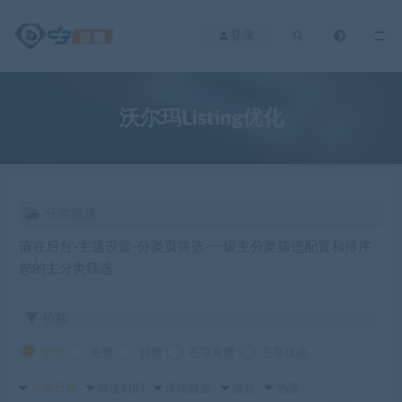
登录
沃尔玛Listing优化
分类筛选
请在后台-主题设置-分类页筛选-一级主分类筛选配置和排序
您的主分类筛选
价格
全部
免费
付费
苍穹免费
苍穹优惠
发布日期
修改时间
评论数量
随机
热度