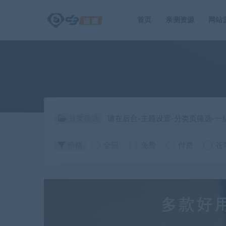
首页
亲测资源
网站
分类筛选
请在后台-主题设置-分类页筛选-
价格
全部
免费
付费
苍