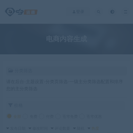
登录
电商内容生成
分类筛选
请在后台-主题设置-分类页筛选-一级主分类筛选配置和排序
您的主分类筛选
价格
全部
免费
付费
苍穹免费
苍穹优惠
发布日期
修改时间
评论数量
随机
热度