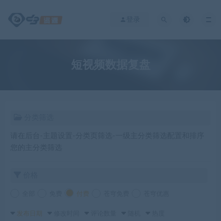
登录
短视频数据复盘
分类筛选
请在后台-主题设置-分类页筛选-一级主分类筛选配置和排序
您的主分类筛选
价格
全部
免费
付费
苍穹免费
苍穹优惠
发布日期
修改时间
评论数量
随机
热度