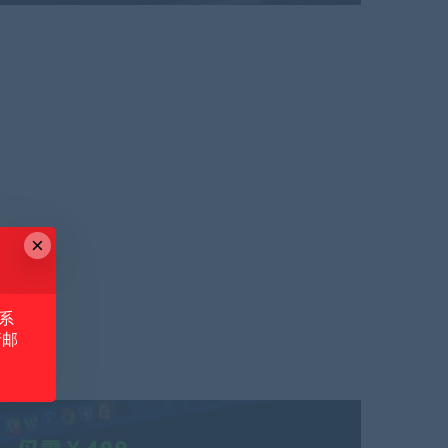
×
系
请邮