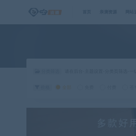
首页
亲测资源
网站
分类筛选
请在后台-主题设置-分类页筛选-
价格
全部
免费
付费
苍