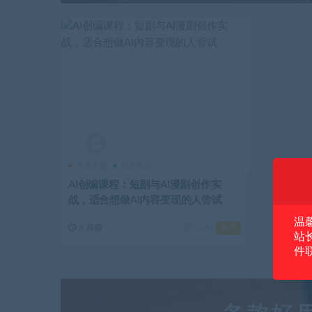
亲测资源
创业项目
AI创编课程：短剧与AI漫剧创作实
战，适合想做AI内容变现的人尝试
温
免费
3 月前
229
站
件