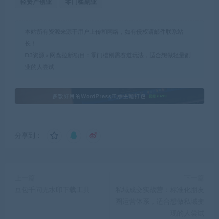
轻资产创业
零门槛副业
本站所有资源来源于用户上传和网络，如有侵权请邮件联系站
长！
D3资源
»
网盘拉新项目：零门槛刚需赛道玩法，适合想做轻量副
业的人尝试
分享到：
上一篇
下一篇
豆包千问无水印下载工具
私域成交实战营：标准化朋友
圈运营体系，适合想做私域变
现的人尝试