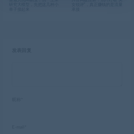
普通人玩AI副业，别一上来
抖音网盘拉新：别只盯着“美
研究大模型，先把这几种小
女锐评”，真正赚钱的是流量
单子接起来
承接
发表回复
昵称*
E-mail*