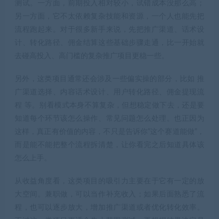
测试。一方面，前期投入相对较小，试错成本没那么高；
另一方面，它不太依赖复杂技能和资源，一个人也能先把
流程跑起来。对于很多新手来说，先把推广渠道、话术设
计、转化路径、佣金结算这些基础步骤走通，比一开始就
去碰高投入、高门槛的复杂推广项目更稳一些。
另外，这类项目通常还会涉及一些偏实操的部分，比如 推
广渠道选择、内容话术设计、用户转化路径、佣金提现流
程 等。别看模式本身不算复杂，但想稳定做下去，还是要
知道每个环节该怎么操作、常见问题怎么处理。也正因为
这样，真正有价值的内容，不只是告诉你”这个赛道能做”，
而是能不能把整个流程拆清楚，让你看完之后知道具体该
怎么上手。
从收益角度看，这类项目的吸引力主要在于它有一定的放
大空间。兼职做，可以当作补充收入；如果后面熟悉了流
程，也可以逐步放大，增加推广渠道或者优化转化效率。