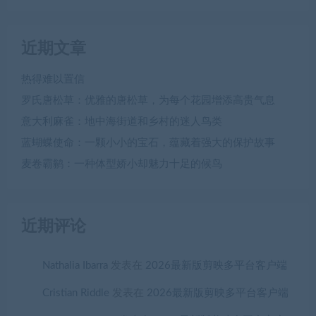
近期文章
热得难以置信
罗氏唐松草：优雅的唐松草，为每个花园增添高贵气息
意大利麻雀：地中海街道和乡村的迷人鸟类
蓝蝴蝶使命：一颗小小的宝石，蕴藏着强大的保护故事
麦卷霸鹟：一种体型娇小却魅力十足的候鸟
近期评论
Nathalia Ibarra
发表在
2026最新版剪映多平台客户端
Cristian Riddle
发表在
2026最新版剪映多平台客户端