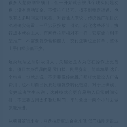
很多人想做副业项目，但一开始就会被几个现实问题劝
退：没有启动资金、不懂推广技巧、找不到稳定渠道、也
没有太多时间去盯流程。对普通人来说，传统推广项目的
流程确实偏重，一旦涉及投放、引流、转化这些环节，执
行成本就会上来。而网盘拉新相对不一样，它更偏向刚需
型推广，不需要复杂营销能力，交付逻辑也更简单，整体
上手门槛会低不少。
这类玩法之所以吸引人，关键还是因为它在操作上更省
事。项目本身强调的是 零门槛、刚需赛道、简单粗暴 这几
个特点，也就是说，不需要像传统推广那样大量投入广告
费用，也不用自己反复处理复杂转化链路。对于上班族、
宝妈或者学生来说，这种模式会更容易融入日常时间安
排，不需要占用太多整块时间，平时拿出一两个小时去做
就能推进。
从项目逻辑来看，网盘拉新更适合拿来做 低门槛刚需副业