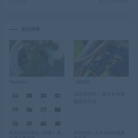
冰雪之旅
两只丘比特蝴蝶
相关推荐
Plantation
飞蛾摄影
爱意随初雪降临（66集）黄
渣男壁纸丨皮衣女神美腿黑