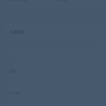
文博＆李汐溦
丝写真
发表回复
昵称*
E-mail*