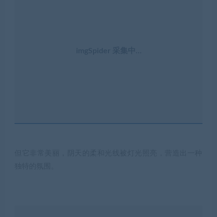
imgSpider 采集中…
但它非常美丽，阴天的柔和光线被灯光照亮，营造出一种
独特的氛围。