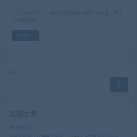
下次发表评论时，请在此浏览器中保存我的姓名、电子
邮件和网站
搜索
搜
索
近期文章
热得难以置信
罗氏唐松草：优雅的唐松草，为每个花园增添高贵气息