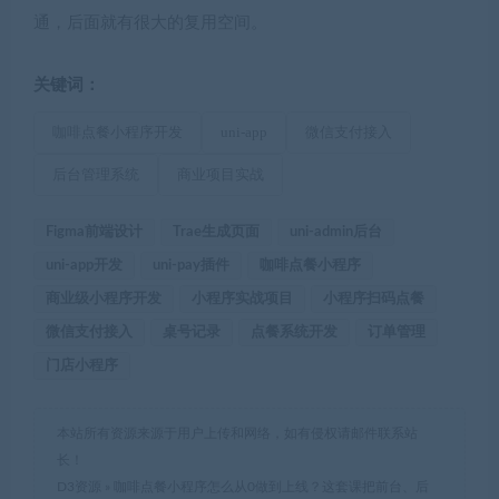
通，后面就有很大的复用空间。
关键词：
咖啡点餐小程序开发
uni-app
微信支付接入
后台管理系统
商业项目实战
Figma前端设计
Trae生成页面
uni-admin后台
uni-app开发
uni-pay插件
咖啡点餐小程序
商业级小程序开发
小程序实战项目
小程序扫码点餐
微信支付接入
桌号记录
点餐系统开发
订单管理
门店小程序
本站所有资源来源于用户上传和网络，如有侵权请邮件联系站
长！
D3资源
»
咖啡点餐小程序怎么从0做到上线？这套课把前台、后