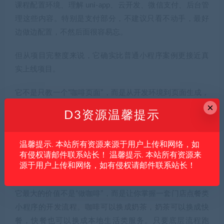
课程配置环境、理解 uni-app、云开发、微信支付、后台管
理这些内容。特别是支付部分，不建议只看不动手，最好
边做边配置，不然后面很容易忘。
但从项目完整度来说，它确实比普通小程序案例更接近真
实上线项目。
它不是只教一个“咖啡页面”，而是从开发环境到页面生成，
×
从数据库关联到订单支付，从后台监控到扫码点餐，完整
D3资源温馨提示
串了一遍商业闭环。
如果你正在找一个能写进简历、能拿去接单、也能改造成
温馨提示. 本站所有资源来源于用户上传和网络，如
有侵权请邮件联系站长！ 温馨提示. 本站所有资源来
真实门店项目的小程序实战课，那么这个咖啡点餐小程序
源于用户上传和网络，如有侵权请邮件联系站长！
项目，算是比较实用的一类。
它最大的价值不是“做咖啡”，而是让你掌握一套门店点餐类
小程序的开发流程。咖啡可以换成奶茶，奶茶可以换成快
餐，快餐也可以换成本地生活类服务。只要底层流程跑