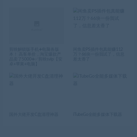
剪映解锁版手机➕电脑各版
闲鱼卖PS插件包真能赚112
本！ 高客单价，淘宝爆款产
万？66块一份我试了，信息
品卖了5000➕✅剪映svip【安
差太香了
卓+苹果+电脑】
国外大佬开发C盘清理神器
iTubeGo全能多媒体下载器