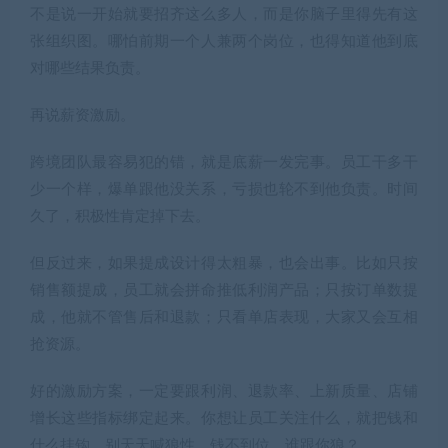
不是说一开始就要招齐这么多人，而是你脑子里得先有这
张组织图。哪怕前期一个人兼两个岗位，也得知道他到底
对哪些结果负责。
再说薪资激励。
跨境团队最容易犯的错，就是底薪一发完事。员工干多干
少一个样，爆单跟他没关系，亏损也轮不到他负责。时间
久了，积极性肯定掉下去。
但反过来，如果提成设计得太粗暴，也会出事。比如只按
销售额提成，员工就会拼命推低利润产品；只按订单数提
成，他就不管售后和退款；只看单店表现，大家又会互相
抢资源。
好的激励方案，一定要跟利润、退款率、上新质量、店铺
增长这些指标绑定起来。你想让员工关注什么，就把钱和
什么挂钩。别天天喊狼性，钱不到位，谁跟你狼？