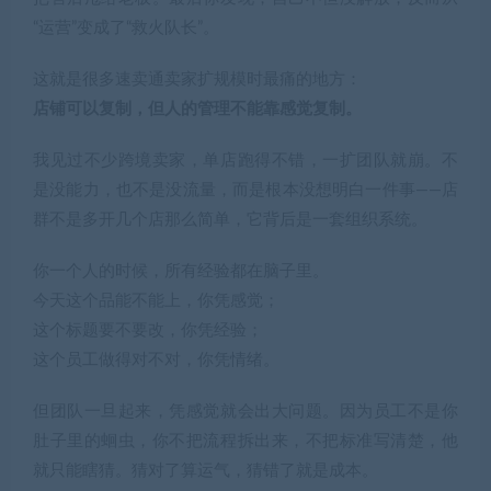
“运营”变成了“救火队长”。
这就是很多速卖通卖家扩规模时最痛的地方：
店铺可以复制，但人的管理不能靠感觉复制。
我见过不少跨境卖家，单店跑得不错，一扩团队就崩。不
是没能力，也不是没流量，而是根本没想明白一件事——店
群不是多开几个店那么简单，它背后是一套组织系统。
你一个人的时候，所有经验都在脑子里。
今天这个品能不能上，你凭感觉；
这个标题要不要改，你凭经验；
这个员工做得对不对，你凭情绪。
但团队一旦起来，凭感觉就会出大问题。因为员工不是你
肚子里的蛔虫，你不把流程拆出来，不把标准写清楚，他
就只能瞎猜。猜对了算运气，猜错了就是成本。