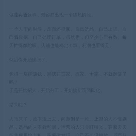
做速卖通这事，最容易出现一个尴尬阶段。
一个人干的时候，反而还挺顺。自己选品、自己上架、自
己看数据、自己处理订单，虽然累，但至少心里有数。每
天忙得像陀螺，店铺也能稳定出单，利润也看得见。
然后你开始膨胀了。
觉得一店能赚钱，那我开三家、五家、十家，不就翻倍了
吗？
于是开始招人，开始分工，开始搞所谓团队化。
结果呢？
人招来了，效率没上去，问题倒是一堆。上架的人不懂选
品，选品的人不看利润，运营的人只会盯曝光，客服天天
把售后甩给老板。最后你发现，自己不但没解放，反而从