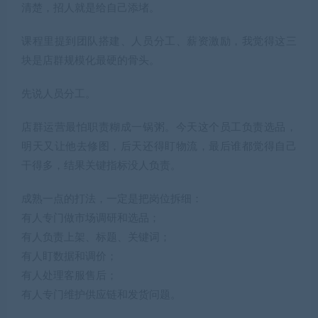
清楚，招人就是给自己添堵。
课程里提到团队搭建、人员分工、薪资激励，我觉得这三
块是店群规模化最硬的骨头。
先说人员分工。
店群运营最怕职责糊成一锅粥。今天这个员工负责选品，
明天又让他去修图，后天还得盯物流，最后谁都觉得自己
干得多，结果关键指标没人负责。
成熟一点的打法，一定是把岗位拆细：
有人专门做市场调研和选品；
有人负责上架、标题、关键词；
有人盯数据和调价；
有人处理客服售后；
有人专门维护供应链和发货问题。