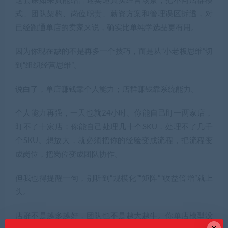
这套课如果真能结合速卖通真实经营场景，把不同店群模
式、团队架构、岗位职责、薪资方案和管理误区拆透，对
已经跑通单店的卖家来说，确实比单纯学选品更有用。
因为你现在缺的不是再多一个技巧，而是从“小老板思维”切
到“组织经营思维”。
说白了，单店赚钱靠个人能力；店群赚钱靠系统能力。
个人能力再强，一天也就24小时。你能自己盯一两家店，
盯不了十家店；你能自己处理几十个SKU，处理不了几千
个SKU。想放大，就必须把你的经验变成流程，把流程变
成岗位，把岗位变成团队协作。
但我也得提醒一句，别听到“规模化”“矩阵”“收益倍增”就上
头。
店群不是越多越好，团队也不是越大越牛。你单店模型没