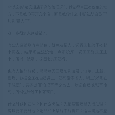
所以这类“速卖通店群高阶管理课”，我觉得真正有价值的地
方，不是教你再开几个店，而是教你什么时候该从“自己干”
切到“带人干”。
这一步很多人判断错了。
有些人店铺刚有点起色，就急着招人，觉得先把架子搭起
来再说。结果现金流没稳，利润没厚，员工工资先压上
来，店铺一波动，老板比员工还慌。
也有人恰好相反，明明每天已经忙到凌晨，订单、上新、
售后、数据全压在自己身上，还死活不招人。嘴上说“现在
不稳定”，其实是害怕把事情交出去。最后自己被琐事拖
死，店铺也错过了扩张窗口。
什么时候扩团队？扩什么岗位？先招运营还是先招助理？
客服要不要外包？选品和上架能不能拆开？这些问题不想