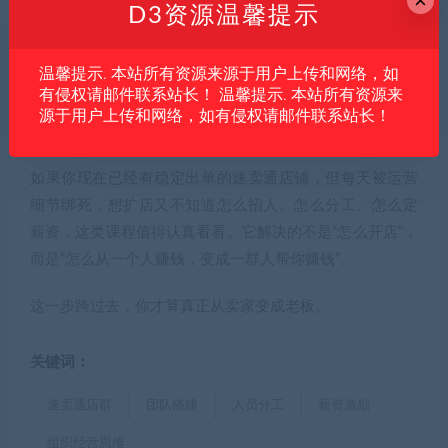
×
跑稳，盲目扩店就是放大亏损；你流程没标准化，盲目招
D3资源温馨提示
人就是放大混乱。真正靠谱的路径，是先把一个店跑顺，
再把一个岗位拆出来，再复制到第二家、第三家。
温馨提示. 本站所有资源来源于用户上传和网络，如
有侵权请邮件联系站长！ 温馨提示. 本站所有资源来
别一上来就喊着做矩阵，最后矩阵没做成，工资先把自己
源于用户上传和网络，如有侵权请邮件联系站长！
拖死。
如果你现在已经有稳定出单的速卖通店铺，但每天被运营
细节绑死，想扩店又不知道怎么招人、怎么分工、怎么定
薪资，这类课程值得认真看看。它解决的不是“怎么开店”，
而是“怎么从一个人赚钱，变成一群人帮你赚钱”。
这一步跨过去，你才算真正从卖家变成老板。
关键词：
速卖通店群
团队搭建
人员分工
薪资激励
组织经营思维