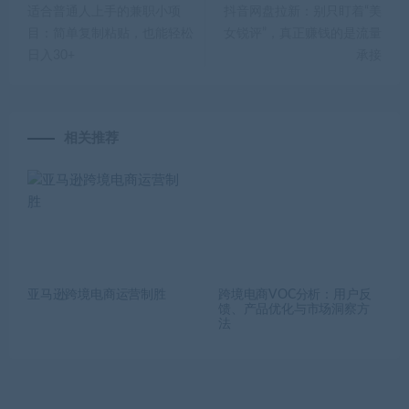
适合普通人上手的兼职小项
抖音网盘拉新：别只盯着“美
目：简单复制粘贴，也能轻松
女锐评”，真正赚钱的是流量
日入30+
承接
相关推荐
亚马逊跨境电商运营制胜
跨境电商VOC分析：用户反
馈、产品优化与市场洞察方
法