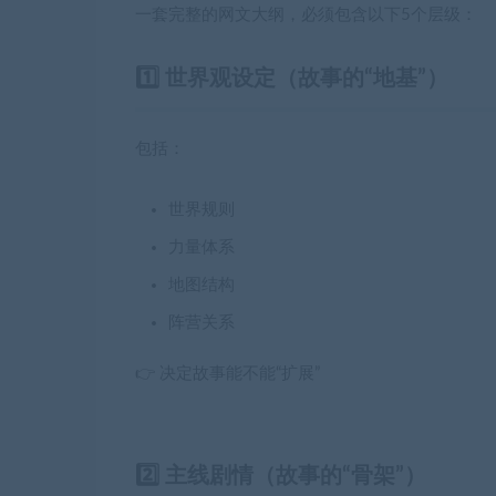
一套完整的网文大纲，必须包含以下5个层级：
1️⃣ 世界观设定（故事的“地基”）
包括：
世界规则
力量体系
地图结构
阵营关系
👉 决定故事能不能“扩展”
2️⃣ 主线剧情（故事的“骨架”）