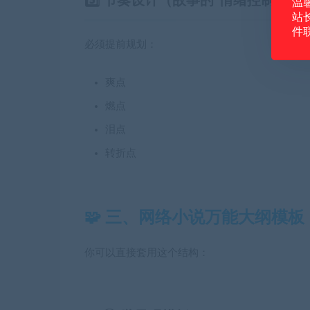
5️⃣ 节奏设计（故事的“情绪控制器”）
温
站
件
必须提前规划：
爽点
燃点
泪点
转折点
🧩 三、网络小说万能大纲模
你可以直接套用这个结构：