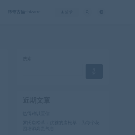
稀奇古怪~bizarre
登录
搜索
搜
索
近期文章
热得难以置信
罗氏唐松草：优雅的唐松草，为每个花
园增添高贵气息