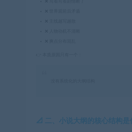
❌ 写着写着剧情断了
❌ 世界观前后矛盾
❌ 主线越写越散
❌ 人物动机不清晰
❌ 爽点分布混乱
👉 本质原因只有一个：
没有系统化的大纲结构
📐 二、小说大纲的核心结构是