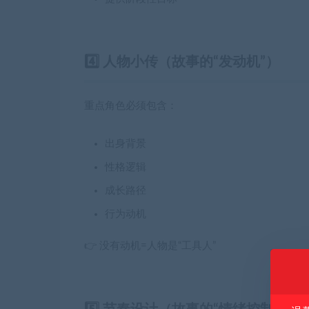
4️⃣ 人物小传（故事的“发动机”）
重点角色必须包含：
出身背景
性格逻辑
成长路径
行为动机
👉 没有动机=人物是“工具人”