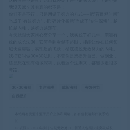
这时候是不是就开始自我怀疑？是不是我太懒了？是不是
我没天赋？其实真的都不是！
你们不是不行，只是用错了努力的方式——把“盲目耗时间”
当成了“有效努力”，把“碎片化折腾”当成了“专注深耕”，越
忙越内耗，越努力越迷茫。
今天就跟大家掏心窝分享一个，我实践了好几年、亲测有
效的成长法则，它简单到看似不起眼，却能让你在任何领
域快速突破，实现质的飞跃，彻底摆脱无效努力的内耗。
我把它叫做30×30法则，不管你是想提升自己、做副业，
还是想在现有领域深耕，跟着这个法则来，都能少走很多
弯路。
30×30法则
专注深耕
成长法则
有效努力
自我提升
本站所有资源来源于用户上传和网络，如有侵权请邮件联系站
长！
D3资源
»
30×30法则｜告别无效努力，普通人也能快速突破成长