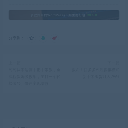
分享到：
上一篇
下一篇
纯纯从零运营手把手带教，全
救命！拼多多AI店躺赚模式
流程保姆级教学，主打一个轻
新手零囤货月入2W+
松做号、快速变现增收