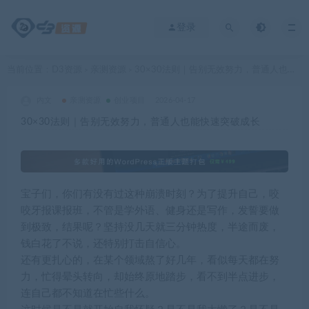
登录
当前位置：
D3资源
亲测资源
30×30法则｜告别无效努力，普通人也能快速突破成长
>
>
内文
亲测资源
创业项目
2026-04-17
30×30法则｜告别无效努力，普通人也能快速突破成长
宝子们，你们有没有过这种崩溃时刻？为了提升自己，咬
咬牙报课报班，不管是学外语、健身还是写作，发誓要做
到极致，结果呢？坚持没几天就三分钟热度，半途而废，
钱白花了不说，还特别打击自信心。
还有更扎心的，在某个领域熬了好几年，看似每天都在努
力，忙得晕头转向，却始终原地踏步，看不到半点进步，
连自己都不知道在忙些什么。