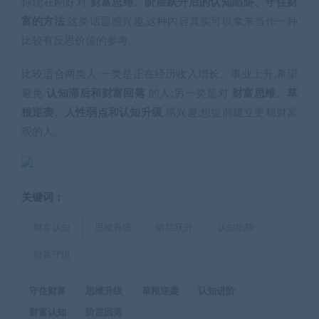
你现在刚好对
财富思维、阶层跃升后的认知陷阱、守住财
富的方法
这类话题感兴趣,这种内容其实可以拿来当作一种
比较有反思价值的参考。
比较适合两类人:一类是正在经历收入增长、事业上升,希望
避免
认知滞后和财富回落
的人;另一类是对
财富思维、草
根逆袭、人性弱点和认知升级
感兴趣,想提前建立更稳财富
观的人。
关键词：
财富认知
思维升级
阶层跃升
认知陷阱
财富守恒
守住财富
思维升级
草根逆袭
认知进阶
财富认知
阶层回落