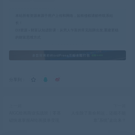
本站所有资源来源于用户上传和网络，如有侵权请邮件联系站
长！
D3资源
»
财富认知进阶课：从穷人乍富的常见陷阱出发,重建更稳
的财富思维方式
分享到：
上一篇
下一篇
AIGC绘画商业实战班｜零基
人生除了靠命和运，还能不能
础快速掌握AI绘画接单变现
靠“系统”走出来？