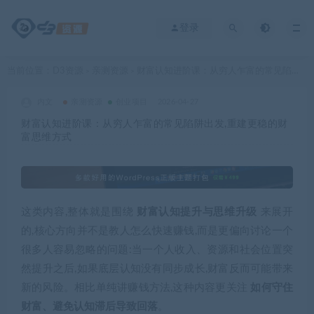
登录
当前位置：
D3资源
亲测资源
财富认知进阶课：从穷人乍富的常见陷阱出发,重建更稳的财富思维方式
>
>
内文
亲测资源
创业项目
2026-04-27
财富认知进阶课：从穷人乍富的常见陷阱出发,重建更稳的财
富思维方式
这类内容,整体就是围绕
财富认知提升与思维升级
来展开
的,核心方向并不是教人怎么快速赚钱,而是更偏向讨论一个
很多人容易忽略的问题:当一个人收入、资源和社会位置突
然提升之后,如果底层认知没有同步成长,财富反而可能带来
新的风险。相比单纯讲赚钱方法,这种内容更关注
如何守住
财富、避免认知滞后导致回落
。