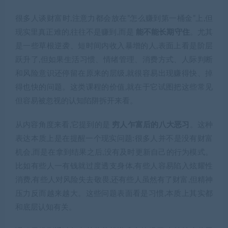
很多人谈财富时,注意力都会放在”怎么赚到第一桶金”上,但
现实里真正难的,往往不是赚到,而是
能不能长期守住
。尤其
是一些草根逆袭、短时间内收入暴增的人,表面上看是阶层
跃升了,但如果生活习惯、情绪管理、消费方式、人际判断
和风险意识还停留在原来的层级,就很容易出现赚得快、掉
得也快的问题。这类课程的价值,就在于它试图把这些常见
但容易被忽视的认知陷阱拆开来看。
从内容角度来看,它提到的是
穷人乍富后的八大恶习
。这种
表达本质上是在提醒一个现实问题:很多人并不是没有财富
机会,而是在拿到结果之后,没有及时更新自己的行为模式。
比如有些人一有钱就过度透支身体,有些人容易陷入炫耀性
消费,有些人对风险失去敬畏,还有些人虽然有了财富,但精神
压力反而越来越大。这些问题表面看是习惯,本质上其实都
和底层认知有关。