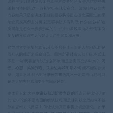
课程里提到通过复盘某些草根逆袭者的经历,去总结这些思
维和习惯问题,这一点其实挺有现实意义。因为很多认知类
内容如果只是空讲道理,往往很容易停留在概念层面;但如果
结合真实案例去分析,就更容易让人看到”为什么会这样””这
类问题是怎么一步步形成的”。相比抽象说教,这种带有案例
复盘的方式通常更容易让人产生警觉和反思。
这类内容更重要的意义,其实不只是让人看别人的问题,而是
借别人的经历来观察自己。因为所谓财富认知升级,本质上
不是一句”我要变有钱”这么简单,而是当资源变多时,你的
习
惯、心态、风险判断、关系边界和生活方式
能不能同步调
整。如果不能,那么财富增长带来的就不一定是自由,也可能
是更大的失控感和更高的回落风险。
整体看下来,这种
财富认知进阶类内容
的重点还是比较明确
的:它讨论的不是表面的赚钱技巧,而是赚到钱之后如何不被
原有思维方式反噬,如何让认知真正跟得上资源变化。如果