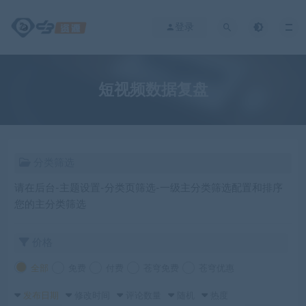
登录
短视频数据复盘
分类筛选
请在后台-主题设置-分类页筛选-一级主分类筛选配置和排序
您的主分类筛选
价格
全部
免费
付费
苍穹免费
苍穹优惠
发布日期
修改时间
评论数量
随机
热度