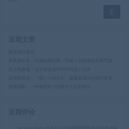
搜
索
近期文章
热得难以置信
罗氏唐松草：优雅的唐松草，为每个花园增添高贵气息
意大利麻雀：地中海街道和乡村的迷人鸟类
蓝蝴蝶使命：一颗小小的宝石，蕴藏着强大的保护故事
麦卷霸鹟：一种体型娇小却魅力十足的候鸟
近期评论
Nathalia Ibarra
发表在
2026最新版剪映多平台客户端