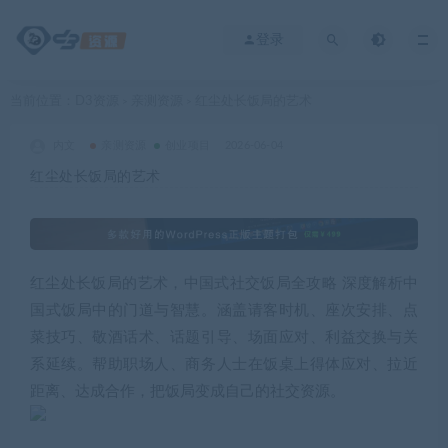
登录
当前位置：
D3资源
亲测资源
红尘处长饭局的艺术
>
>
内文
亲测资源
创业项目
2026-06-04
红尘处长饭局的艺术
红尘处长饭局的艺术，中国式社交饭局全攻略 深度解析中
国式饭局中的门道与智慧。涵盖请客时机、座次安排、点
菜技巧、敬酒话术、话题引导、场面应对、利益交换与关
系延续。帮助职场人、商务人士在饭桌上得体应对、拉近
距离、达成合作，把饭局变成自己的社交资源。