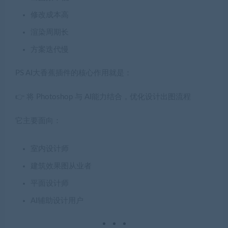
修改成本高
渲染周期长
方案迭代慢
PS AI大香蕉插件的核心作用就是：
👉 将 Photoshop 与 AI能力结合，优化设计出图流程
它主要面向：
室内设计师
建筑效果图从业者
平面设计师
AI辅助设计用户