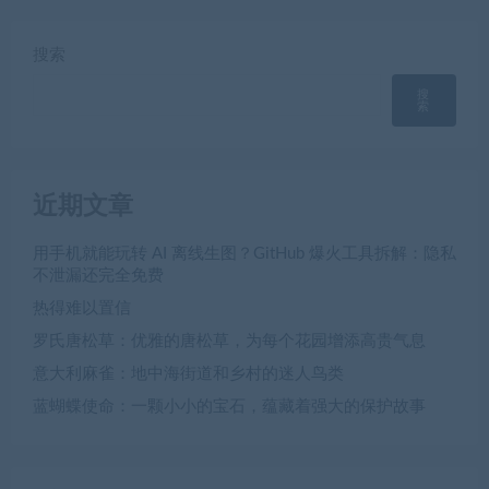
搜索
搜
索
近期文章
用手机就能玩转 AI 离线生图？GitHub 爆火工具拆解：隐私
不泄漏还完全免费
热得难以置信
罗氏唐松草：优雅的唐松草，为每个花园增添高贵气息
意大利麻雀：地中海街道和乡村的迷人鸟类
蓝蝴蝶使命：一颗小小的宝石，蕴藏着强大的保护故事