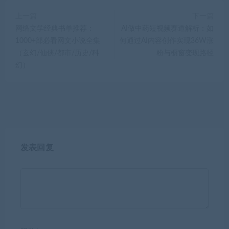
上一篇
下一篇
网络文学经典书单推荐：
AI做中药短视频赛道解析：如
1000+部必看网文小说全集
何通过AI内容创作实现36W涨
（玄幻/仙侠/都市/历史/科
粉与橱窗变现路径
幻）
发表回复