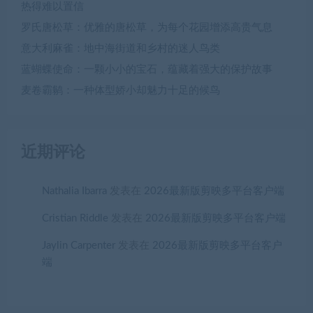
热得难以置信
罗氏唐松草：优雅的唐松草，为每个花园增添高贵气息
意大利麻雀：地中海街道和乡村的迷人鸟类
蓝蝴蝶使命：一颗小小的宝石，蕴藏着强大的保护故事
麦卷霸鹟：一种体型娇小却魅力十足的候鸟
近期评论
Nathalia Ibarra
发表在
2026最新版剪映多平台客户端
Cristian Riddle
发表在
2026最新版剪映多平台客户端
Jaylin Carpenter
发表在
2026最新版剪映多平台客户
端