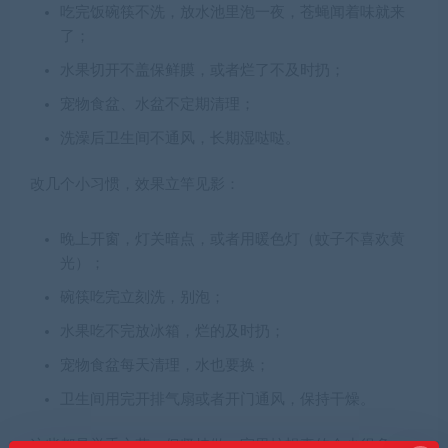
吃完饭碗筷不洗，放水池里泡一夜，苍蝇闻着味就来
了；
水果切开不盖保鲜膜，或者烂了不及时扔；
宠物食盆、水盆不定期清理；
洗澡后卫生间不通风，长期湿哒哒。
改几个小习惯，效果立竿见影：
晚上开窗，灯关暗点，或者用暖色灯（蚊子不喜欢黄
光）；
碗筷吃完立刻洗，别泡；
水果吃不完放冰箱，烂的及时扔；
宠物食盆每天清理，水也要换；
卫生间用完开排气扇或者开门通风，保持干燥。
这些都是举手之劳，但坚持做，家里蚊蝇真的会少很多。