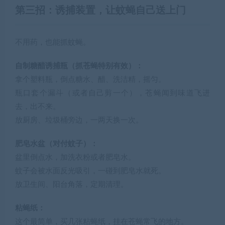
第三招：诱捕装置，让蚊蝇自己送上门
不用药，也能抓蚊蝇。
自制糖醋诱捕瓶（抓苍蝇特别有效）：
拿个塑料瓶，倒点糖水、醋、洗洁精，摇匀。
瓶口套个漏斗（或者自己剪一个），苍蝇闻到味道飞进
去，出不来。
放厨房、垃圾桶旁边，一两天换一次。
肥皂水盆（对付蚊子）：
盆里倒点水，加洗衣粉或者肥皂水。
蚊子会被水面反光吸引，一碰到肥皂水就死。
放卫生间、阳台角落，定期清理。
粘蝇纸：
这个最简单，买几张粘蝇纸，挂在苍蝇常飞的地方。