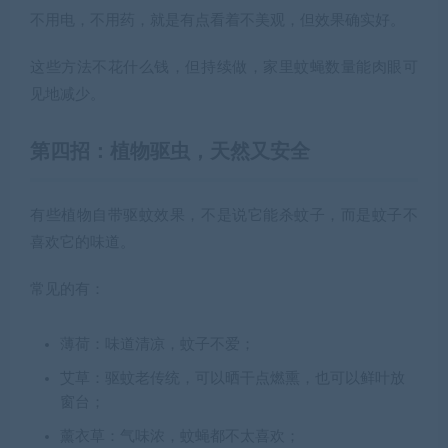
不用电，不用药，就是有点看着不美观，但效果确实好。
这些方法不花什么钱，但持续做，家里蚊蝇数量能肉眼可
见地减少。
第四招：植物驱虫，天然又安全
有些植物自带驱蚊效果，不是说它能杀蚊子，而是蚊子不
喜欢它的味道。
常见的有：
薄荷：味道清凉，蚊子不爱；
艾草：驱蚊老传统，可以晒干点燃熏，也可以鲜叶放
窗台；
薰衣草：气味浓，蚊蝇都不太喜欢；