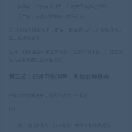
猫薄荷：对猫有吸引力，但对蚊子有驱赶作用；
天竺葵：有淡淡柠檬味，蚊子会躲。
这些植物不用买太多，窗台、阳台摆几盆，再配合其他方
法，效果会更好。
注意，植物驱虫不是立竿见影，它是辅助手段，别指望光
靠几盆花就能让蚊子全消失。
第五招：日常习惯调整，别给蚊蝇机会
很多时候蚊蝇进家，是因为你给了它机会。
比如：
晚上开门窗透气，灯全开着，蚊子直接往光源飞；