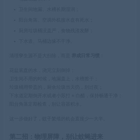
卫生间地漏、水槽长期湿润；
阳台角落、空调外机接水盘有死水；
厨房垃圾桶没盖严，食物残渣发酵；
下水道、马桶边缘不干净。
清理孳生源不是大扫除，而是
养成日常习惯
：
花盆底盘的水，浇完立刻倒掉；
卫生间不用的时候，地漏盖上，水槽擦干；
垃圾桶用带盖的，厨余垃圾当天扔，别过夜；
下水道定期倒开水或者小苏打 + 白醋，保持畅通干净；
阳台角落定期检查，别让容器积水。
这一步做好了，蚊子繁殖的机会直接少一大半。
第二招：物理屏障，别让蚊蝇进来