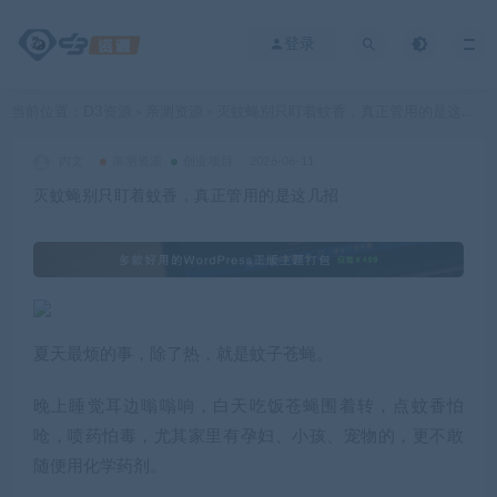
登录
当前位置：
D3资源
亲测资源
灭蚊蝇别只盯着蚊香，真正管用的是这几招
>
>
内文
亲测资源
创业项目
2026-06-11
灭蚊蝇别只盯着蚊香，真正管用的是这几招
夏天最烦的事，除了热，就是蚊子苍蝇。
晚上睡觉耳边嗡嗡响，白天吃饭苍蝇围着转，点蚊香怕
呛，喷药怕毒，尤其家里有孕妇、小孩、宠物的，更不敢
随便用化学药剂。