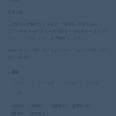
来越轻松。
最后总结一下：
灭蚊蝇最有效的方法，不是靠一招制胜，而是组合拳。
清理孳生源 + 物理屏障 + 诱捕装置 + 植物驱虫 + 日常习惯
调整，几个方法一起上，家里蚊蝇会少得多。
别再迷信某个”神器”或者某款”特效药”，环保灭蚊蝇，靠的
是细节和坚持。
关键词：
灭蚊蝇方法
孳生源清理
物理屏障
诱捕装置
植物驱虫
家庭防虫
无毒驱虫
植物驱虫
清理孳生源
物理防蚊
环保灭蚊