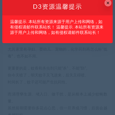
×
D3资源温馨提示
为什么这些方法比蚊香、杀虫剂更值得试？
温馨提示. 本站所有资源来源于用户上传和网络，如
有侵权请邮件联系站长！ 温馨提示. 本站所有资源来
不是说蚊香和杀虫剂不能用，而是它们不适合长期、高频
源于用户上传和网络，如有侵权请邮件联系站长！
使用。
尤其家里有孕妇、婴幼儿、宠物的，化学药剂再怎么标”低
毒”，也不如不用。
更重要的是，蚊香和杀虫剂只能”杀”，不能”防”。
你今天喷了，明天蚊子又飞进来，后天又得喷。
时间长了，蚊子还可能产生抗药性。
而清理孳生源、堵入口、做干扰，是从根本上减少蚊蝇数
量。
虽然前期需要你多花点心思，但一旦养成习惯，后面会越