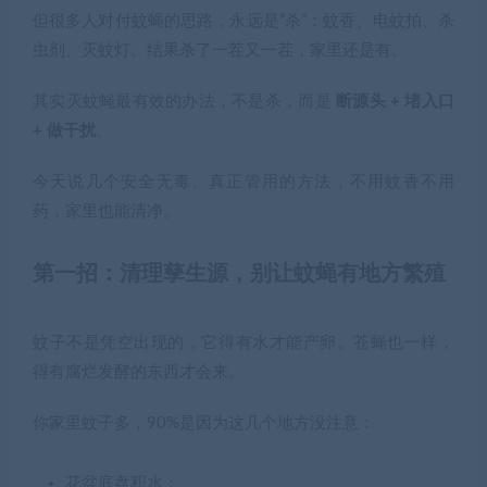
但很多人对付蚊蝇的思路，永远是”杀”：蚊香、电蚊拍、杀
虫剂、灭蚊灯。结果杀了一茬又一茬，家里还是有。
其实灭蚊蝇最有效的办法，不是杀，而是
断源头 + 堵入口
+ 做干扰
。
今天说几个安全无毒、真正管用的方法，不用蚊香不用
药，家里也能清净。
第一招：清理孳生源，别让蚊蝇有地方繁殖
蚊子不是凭空出现的，它得有水才能产卵。苍蝇也一样，
得有腐烂发酵的东西才会来。
你家里蚊子多，90%是因为这几个地方没注意：
花盆底盘积水；