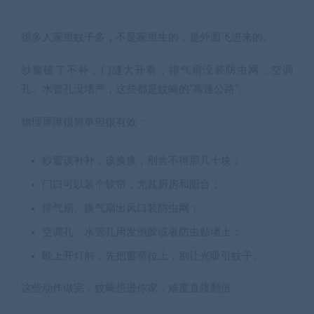
很多人家里蚊子多，不是家里生的，是外面飞进来的。
纱窗破了不补，门缝大开着，排气扇没装防虫网，空调
孔、水管孔没堵严，这些都是蚊蝇的”高速公路”。
物理屏障很简单但很有效：
纱窗该补补，该换换，别舍不得那几十块；
门口可以装个软帘，尤其厨房和阳台；
排气扇、换气扇出风口装防虫网；
空调孔、水管孔用发泡胶或者防虫贴堵上；
晚上开灯前，先把窗帘拉上，别让光吸引蚊子。
这些动作做完，蚊蝇想进你家，难度直接翻倍。