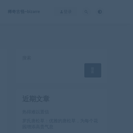
稀奇古怪~bizarre
登录
搜索
搜
索
近期文章
热得难以置信
罗氏唐松草：优雅的唐松草，为每个花
园增添高贵气息