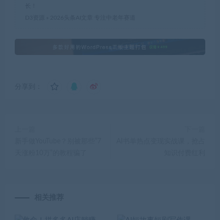
长！
D3资源
»
2026头条AI文章 专注中老年赛道
分享到：
上一篇
下一篇
新手做YouTube？别被那些”7
AI书单热点变现实战课，抢占
天涨粉10万”的教程骗了
知识付费红利
相关推荐