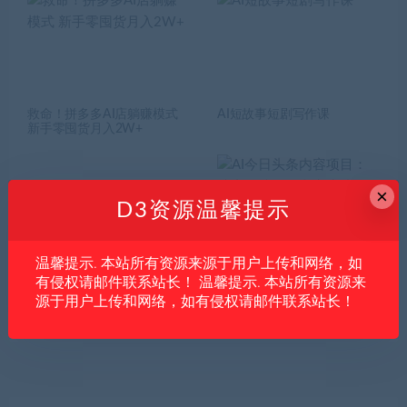
救命！拼多多AI店躺赚模式
AI短故事短剧写作课
新手零囤货月入2W+
×
D3资源温馨提示
温馨提示. 本站所有资源来源于用户上传和网络，如
零基础也能玩转抖音乒乓球
AI今日头条内容项目：从赛
有侵权请邮件联系站长！ 温馨提示. 本站所有资源来
赛道，轻松实现副业变现！
道选择到文章生成，适合轻
源于用户上传和网络，如有侵权请邮件联系站长！
量化测试流量收益的人参考