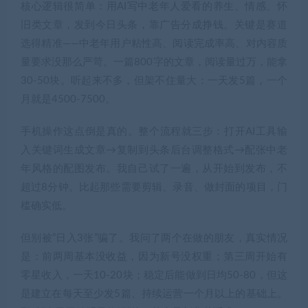
核心逻辑很简单：用AI写中老年人爱看的养生、情感、怀
旧类文章，发到今日头条，靠广告分成挣钱。关键是赛道
选得精准——中老年用户粘性高、阅读完成率高、对内容质
量要求没那么严苛。一篇800字的文章，阅读量过万，能拿
30-50块。听起来不多，但架不住量大：一天发5篇，一个
月就是4500-7500。
手机操作这点倒是真的。整个流程就三步：打开AI工具输
入关键词生成文章→复制到头条后台调整格式→配张中老
年风格的配图发布。我自己试了一遍，从开始到发布，不
超过8分钟。比起那些需要剪辑、录音、做封面的项目，门
槛确实低。
但别被”日入3张”骗了。我问了两个在做的朋友，真实情况
是：前两周基本没收益，因为新号没权重；第三周开始有
零星收入，一天10-20块；稳定后能做到日均50-80，但这
是建立在每天至少发5篇、持续运营一个月以上的基础上。