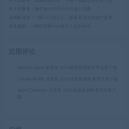
罗氏唐松草：优雅的唐松草，为每个花园增添高贵气息
意大利麻雀：地中海街道和乡村的迷人鸟类
蓝蝴蝶使命：一颗小小的宝石，蕴藏着强大的保护故事
麦卷霸鹟：一种体型娇小却魅力十足的候鸟
近期评论
Nathalia Ibarra
发表在
2026最新版剪映多平台客户端
Cristian Riddle
发表在
2026最新版剪映多平台客户端
Jaylin Carpenter
发表在
2026最新版剪映多平台客户
端