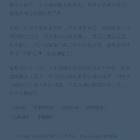
接永久封禁。所以别无脑复制粘贴，每篇文章至少要过一
遍头条的违禁词检测工具。
另外，中老年赛道虽然稳，但天花板也低。你很难靠这个
做到月入过万，因为单价就摆在那儿。更现实的定位是：
当个副业，每月稳定拿个两三千补贴生活费。如果你指望
靠这个辞职创业，劝你别想了。
最后说句扎心的：这个项目的红利期最多还有半年。随着
越来越多人涌入，平台的审核标准只会越来越严，AI生成
内容的识别技术也在升级。现在入场还能喝口汤，但别把
它当长期饭碗。
AI写作
中老年内容
内容分成
副业变现
头条创作
手机操作
本站所有资源来源于用户上传和网络，如有侵权请邮件联系站