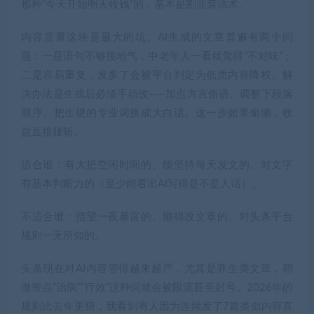
那种”今天开始明天收钱”的，基本是割韭菜话术。
内容质量这块是最大的坑。AI生成的文章普遍有两个问
题：一是语句不够接地气，中老年人一看就觉得”不对味”；
二是容易重复，发多了会被平台判定为低质内容降权。解
决办法是生成后必须手动改——加点方言俗语、调整下段落
顺序、把生硬的专业词换成大白话。这一步如果偷懒，收
益直接腰斩。
适合谁：有大把空闲时间的、能坚持每天发文的、对文字
有基本判断力的（至少能看出AI写得是不是人话）。
不适合谁：指望一夜暴富的、懒得改文章的、对头条平台
规则一无所知的。
头条现在对AI内容管得越来越严，尤其是养生类文章，稍
微带点”治病””疗效”这种词就会被限流甚至封号。2026年的
规则比去年更狠，我看到有人因为连续发了7篇类似内容直