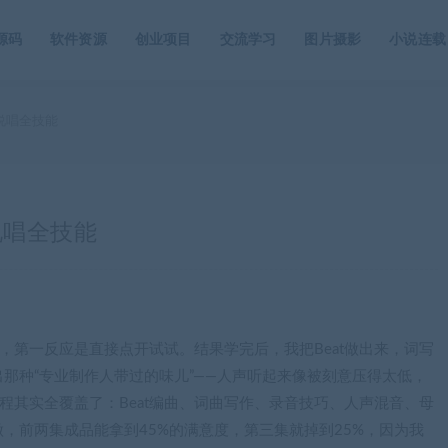
源码
软件资源
创业项目
交流学习
图片摄影
小说连载
说唱全技能
说唱全技能
，第一反应是直接点开试试。结果学完后，我把Beat做出来，词写
那种“专业制作人带过的味儿”——人声听起来像被刻意压得太低，
程其实全覆盖了：Beat编曲、词曲写作、录音技巧、人声混音、母
，前两集成品能拿到45%的满意度，第三集就掉到25%，因为我