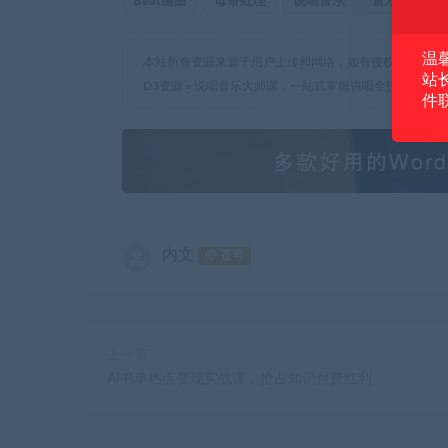
Beat编曲
母带处理
说唱音乐
音乐创作教
温
本站所有资源来源于用户上传和网络，如有侵权请邮件联
站
D3资源
»
说唱音乐大师课，一站式掌握说唱全技能
件
内文
苍穹
上一篇
AI书单热点变现实战课，抢占知识付费红利