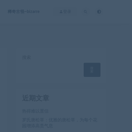
稀奇古怪~bizarre
登录
搜索
搜
索
近期文章
热得难以置信
罗氏唐松草：优雅的唐松草，为每个花
园增添高贵气息