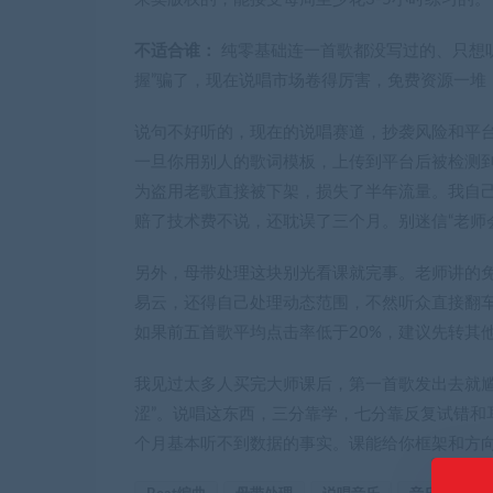
不适合谁：
纯零基础连一首歌都没写过的、只想
握”骗了，现在说唱市场卷得厉害，免费资源一堆
说句不好听的，现在的说唱赛道，抄袭风险和平台
一旦你用别人的歌词模板，上传到平台后被检测到“
为盗用老歌直接被下架，损失了半年流量。我自
赔了技术费不说，还耽误了三个月。别迷信“老师
另外，母带处理这块别光看课就完事。老师讲的免费
易云，还得自己处理动态范围，不然听众直接翻车
如果前五首歌平均点击率低于20%，建议先转其
我见过太多人买完大师课后，第一首歌发出去就尴
涩”。说唱这东西，三分靠学，七分靠反复试错和
个月基本听不到数据的事实。课能给你框架和方