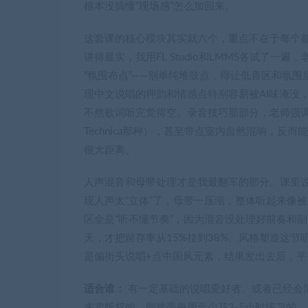
根本没搞懂“现场感”怎么加回来。
这套课的核心模块其实就六个，重点不在于每个都
讲得最实，我用FL Studio和LMMS各试了一
“氛围布点”——别单纯堆鼓点，得让低音区和氛
现中文说唱的押韵和情感点特别容易被AI味淹没
不然歌词听完觉得空。录音技巧那部分，老师强调“
Technica那种），甚至带点室内自然混响，反
很大距离。
人声混音和母带处理才是我最翻车的部分。课里说用W
现人声太“立体”了，母带一压缩，整体听起来像
区全是“听不懂节奏”，因为混音没处理好前奏和
天，才把留存率从15%拉到38%。风格塑造这
是偏街头说唱+点中国风元素，结果发出去后，
适合谁：
有一定基础的说唱爱好者、或者已经会简
来卖版权的，能接受每周至少花3-5小时练习的。