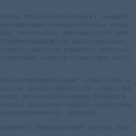
讲得很细，而是把从0到1的说唱全链路串起来了。Beat编曲那节
遍，老师给的模板+手指操作，30分钟就能出个能听的loop，但关键是
围层错开，不然听两句就耳朵堵。词曲写作我自己写了两首，结果发
，课里推荐的“情感触发词”确实管用，但要自己把真实口语塞进去，
闭麦式口语”，我试了后发现，麦克风选得不对（得用得力Audio-
而能让说唱更有现场感。比起那些只教“录下来就行”的教程，这块拉了
aves插件链或免费的iZotope就够了，但我自己上完课后，发
被放大了10倍。真实情况是：我做完的第三首歌，上传B站后，评论
副歌的过渡。老师没讲到“动态对比”的具体数值，我后来硬调了半
节听起来高大上，其实就是把你的个人调性固化——比如我这套课本就
平台推荐直接把我推给中老年用户，流量直接断崖。
单用DAW的人。真想靠这个做BGM接单、做UP主副业、或者拿