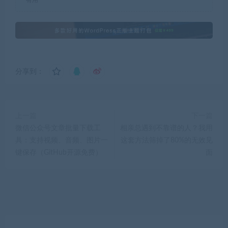
有用
分享到：
上一篇
下一篇
微信公众号文章批量下载工
相亲总遇到不靠谱的人？我用
具：支持视频、音频、图片一
这套方法筛掉了80%的无效见
键保存（GitHub开源免费）
面