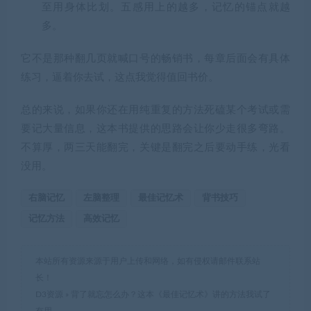
至用身体比划。五感用上的越多，记忆的锚点就越
多。
它不是那种翻几页就喊口号的畅销书，每章后面会有具体
练习，逼着你去试，这点我觉得值回书价。
总的来说，如果你还在用纯重复的方法死磕某个考试或需
要记大量信息，这本书提供的思路会让你少走很多弯路。
不算厚，两三天能翻完，关键是翻完之后要动手练，光看
没用。
右脑记忆
左脑整理
最佳记忆术
背书技巧
记忆方法
高效记忆
本站所有资源来源于用户上传和网络，如有侵权请邮件联系站
长！
D3资源
»
背了就忘怎么办？这本《最佳记忆术》讲的方法我试了