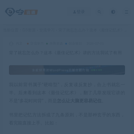
登录
当前位置：
D3资源
交流学习
背了就忘怎么办？这本《最佳记忆术》讲的方法我试了有用
>
>
内文
交流学习
亲测资源
创业项目
2026-07-01
背了就忘怎么办？这本《最佳记忆术》讲的方法我试了有用
我以前背书属于“硬啃型”，反复读反复抄，合上书就忘一
半。后来看到这本《最佳记忆术》，翻了几章发现它讲的
不是“多花时间背”，而是
怎么让大脑更容易记住
。
书里把记忆方法拆成了九条原则，不是那种玄乎的东西，
看完能直接上手。比如：