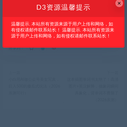
×
长！
D3资源温馨提示
D3资源
»
如何利用信息差海外搞钱？
温馨提示. 本站所有资源来源于用户上传和网络，如
有侵权请邮件联系站长！ 温馨提示. 本站所有资源来
源于用户上传和网络，如有侵权请邮件联系站长！
分享到：
上一篇
下一篇
小白用AI做公众号美女写真，
这本插图单词书太绝了！高清
日入500的傻瓜式玩法（2026
图片+英汉解释，抽象词瞬间
亲测可行）
具象化，背单词不费脑了
（2026亲测）