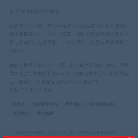
⑤开“家庭教育咨询”服务
我还有一个朋友，专注于给移民家庭做孩子的教育规划。
她主要服务在国外的华人家庭，帮助他们适应海外教育体
系，比如如何选择学校、申请奖学金，以及孩子的课外活
动安排。
她的收费模式是按小时计算，基本每小时500-1000，而且
需求旺盛到根本接不过来订单！这听起来像是“大佬级”的副
业，但她说，完全是靠国内外教育政策的“信
息差”切入了这个领域。
信息差
家庭教育咨询
手作图纸
海外旅游攻略
萌宠家居
香氛蜡牌
本站所有资源来源于用户上传和网络，如有侵权请邮件联系站