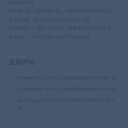
热得难以置信
罗氏唐松草：优雅的唐松草，为每个花园增添高贵气息
意大利麻雀：地中海街道和乡村的迷人鸟类
蓝蝴蝶使命：一颗小小的宝石，蕴藏着强大的保护故事
麦卷霸鹟：一种体型娇小却魅力十足的候鸟
近期评论
Nathalia Ibarra
发表在
2026最新版剪映多平台客户端
Cristian Riddle
发表在
2026最新版剪映多平台客户端
Jaylin Carpenter
发表在
2026最新版剪映多平台客户
端