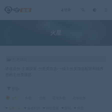
登录
火星
分类筛选
请在后台-主题设置-分类页筛选-一级主分类筛选配置和排序
您的主分类筛选
价格
全部
免费
付费
苍穹免费
苍穹优惠
发布日期
修改时间
评论数量
随机
热度