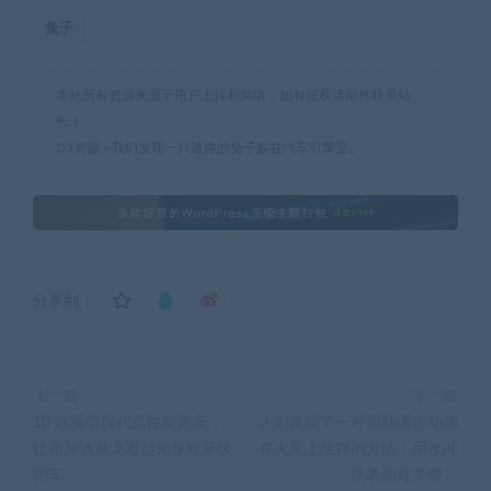
兔子
本站所有资源来源于用户上传和网络，如有侵权请邮件联系站
长！
D3资源
»
我们发现一只迷路的兔子躲在汽车引擎里。
分享到：
上一篇
下一篇
10 款重型现代高性能跑车，
人们发现了一种帮助缓步动物
让布加迪威龙看起来像轻量级
在火星上生存的方法：用水冲
跑车
洗表面是关键。