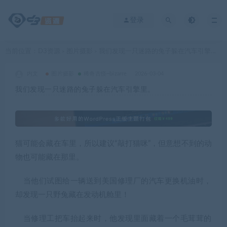
登录
当前位置：
D3资源
图片摄影
我们发现一只迷路的兔子躲在汽车引擎里。
>
>
内文
图片摄影
稀奇古怪~bizarre
2026-03-04
我们发现一只迷路的兔子躲在汽车引擎里。
猫可能会藏在车里，所以建议“敲打猫咪”，但意想不到的动
物也可能藏在那里。
当他们试图给一辆送到美国修理厂的汽车更换机油时，
却发现一只野兔藏在发动机舱里！
当修理工把车抬起来时，他发现里面藏着一个毛茸茸的