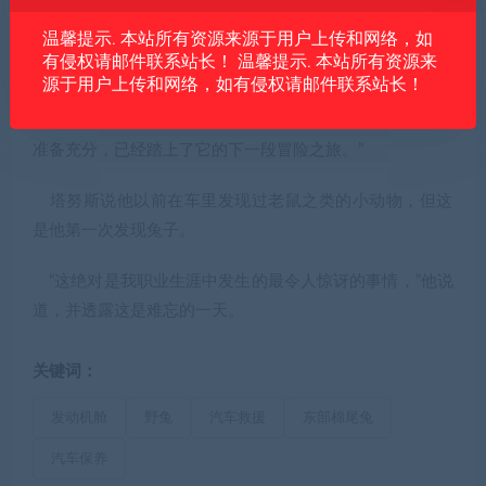
这起暖心的救援行动也引起了当地
戴德姆动物管理部
温馨提示. 本站所有资源来源于用户上传和网络，如
门
的关注。
有侵权请邮件联系站长！ 温馨提示. 本站所有资源来
源于用户上传和网络，如有侵权请邮件联系站长！
当局在社交媒体上幽默地称赞了这支队伍的行动，称：
“我们赞扬救出兔子的维修团队。这只兔子现在精神焕发，
准备充分，已经踏上了它的下一段冒险之旅。”
塔努斯说他以前在车里发现过老鼠之类的小动物，但这
是他第一次发现兔子。
“这绝对是我职业生涯中发生的最令人惊讶的事情，”他说
道，并透露这是难忘的一天。
关键词：
发动机舱
野兔
汽车救援
东部棉尾兔
汽车保养