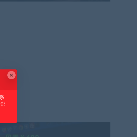
×
系
请邮