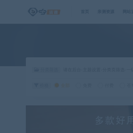
首页
亲测资源
网站
分类筛选
请在后台-主题设置-分类页筛选-
价格
全部
免费
付费
苍