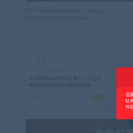
亲测资源
创业项目
中小商家做电商内容太费人？AIGC全
链路实战可能是降本提效的关键
温
免费
2 月前
151
站
件